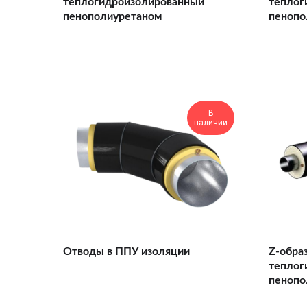
теплогидроизолированный
теплог
пенополиуретаном
пенопо
В
наличии
Отводы в ППУ изоляции
Z-обра
теплог
пенопо