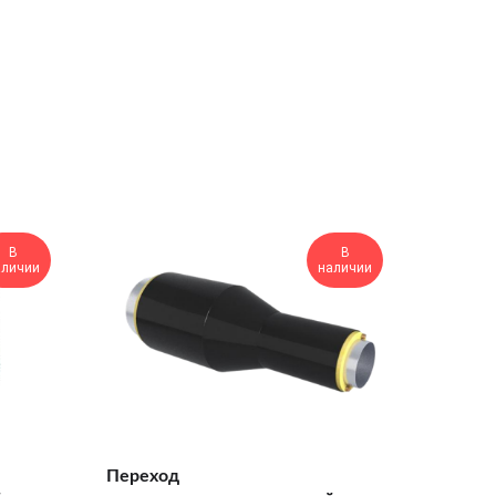
В
В
аличии
наличии
Переход