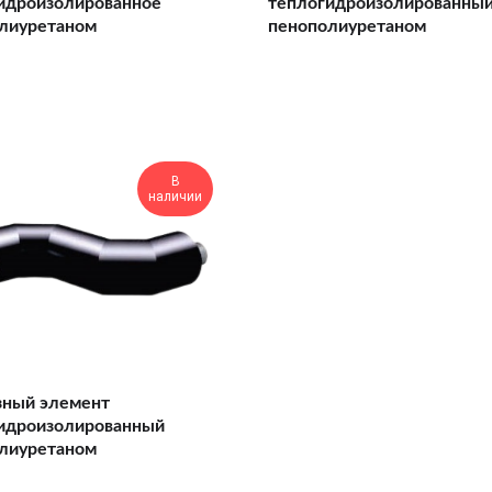
идроизолированное
теплогидроизолированны
лиуретаном
пенополиуретаном
В
наличии
зный элемент
идроизолированный
лиуретаном