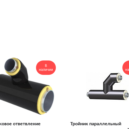
В
наличии
н
ковое ответвление
Тройник параллельный