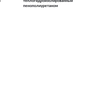
й
теплогидроизолированный
пенополиуретаном