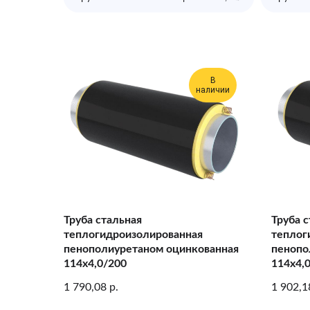
В
наличии
Труба стальная
Труба 
теплогидроизолированная
теплог
пенополиуретаном оцинкованная
пенопо
114х4,0/200
114х4,
1 790,08
1 902,1
р.